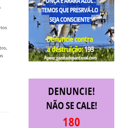
a
etos
tos,
as