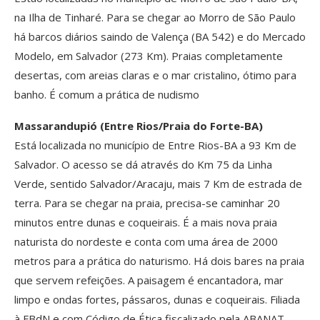
na Ilha de Tinharé. Para se chegar ao Morro de São Paulo
há barcos diários saindo de Valença (BA 542) e do Mercado
Modelo, em Salvador (273 Km). Praias completamente
desertas, com areias claras e o mar cristalino, ótimo para
banho. É comum a prática de nudismo
Massarandupió (Entre Rios/Praia do Forte-BA)
Está localizada no município de Entre Rios-BA a 93 Km de
Salvador. O acesso se dá através do Km 75 da Linha
Verde, sentido Salvador/Aracaju, mais 7 Km de estrada de
terra. Para se chegar na praia, precisa-se caminhar 20
minutos entre dunas e coqueirais. É a mais nova praia
naturista do nordeste e conta com uma área de 2000
metros para a prática do naturismo. Há dois bares na praia
que servem refeições. A paisagem é encantadora, mar
limpo e ondas fortes, pássaros, dunas e coqueirais. Filiada
à FBdN e com Código de Ética fiscalizado pela ABANAT –