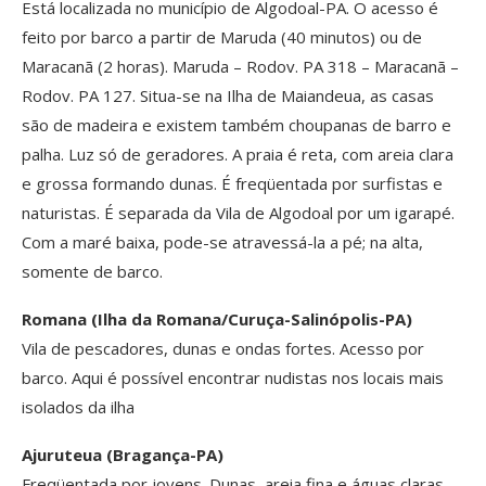
Está localizada no município de Algodoal-PA. O acesso é
feito por barco a partir de Maruda (40 minutos) ou de
Maracanã (2 horas). Maruda – Rodov. PA 318 – Maracanã –
Rodov. PA 127. Situa-se na Ilha de Maiandeua, as casas
são de madeira e existem também choupanas de barro e
palha. Luz só de geradores. A praia é reta, com areia clara
e grossa formando dunas. É freqüentada por surfistas e
naturistas. É separada da Vila de Algodoal por um igarapé.
Com a maré baixa, pode-se atravessá-la a pé; na alta,
somente de barco.
Romana (Ilha da Romana/Curuça-Salinópolis-PA)
Vila de pescadores, dunas e ondas fortes. Acesso por
barco. Aqui é possível encontrar nudistas nos locais mais
isolados da ilha
Ajuruteua (Bragança-PA)
Freqüentada por jovens. Dunas, areia fina e águas claras.