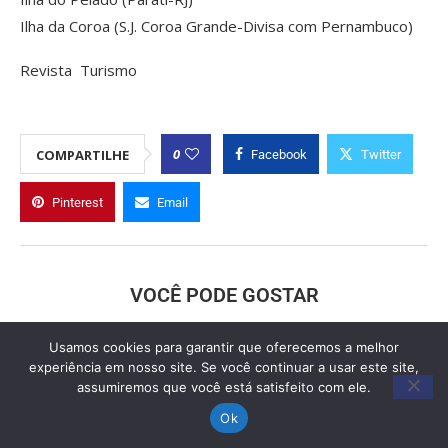
Ilha da Coroa (S.J. Coroa Grande-Divisa com Pernambuco)
Revista Turismo
0
COMPARTILHE
Facebook
Twitter
Pinterest
Email
VOCÊ PODE GOSTAR
Usamos cookies para garantir que oferecemos a melhor
experiência em nosso site. Se você continuar a usar este site,
assumiremos que você está satisfeito com ele.
Ok