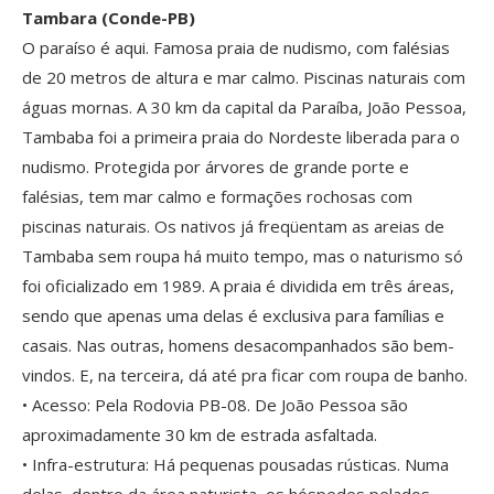
Tambara (Conde-PB)
O paraíso é aqui. Famosa praia de nudismo, com falésias
de 20 metros de altura e mar calmo. Piscinas naturais com
águas mornas. A 30 km da capital da Paraíba, João Pessoa,
Tambaba foi a primeira praia do Nordeste liberada para o
nudismo. Protegida por árvores de grande porte e
falésias, tem mar calmo e formações rochosas com
piscinas naturais. Os nativos já freqüentam as areias de
Tambaba sem roupa há muito tempo, mas o naturismo só
foi oficializado em 1989. A praia é dividida em três áreas,
sendo que apenas uma delas é exclusiva para famílias e
casais. Nas outras, homens desacompanhados são bem-
vindos. E, na terceira, dá até pra ficar com roupa de banho.
• Acesso: Pela Rodovia PB-08. De João Pessoa são
aproximadamente 30 km de estrada asfaltada.
• Infra-estrutura: Há pequenas pousadas rústicas. Numa
delas, dentro da área naturista, os hóspedes pelados