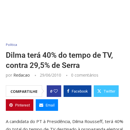
Política
Dilma terá 40% do tempo de TV,
contra 29,5% de Serra
por
Redacao
29/06/2010
0 comentários
0
COMPARTILHE
Facebook
Twitter
Pinterest
Email
A candidata do PT à Presidência, Dilma Rousseff, terá 40%
do total do tempo de TV destinado à propaganda eleitoral