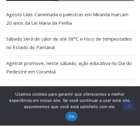
Agosto Lilás: Caminhada e palestras em Miranda marcam
20 anos da Lei Maria da Penha
Sábado será de calor de até 38°C e risco de tempestades
no Estado do Pantanal
Agetrat promove, neste sábado, ação educativa no Dia do
Pedestre em Corumbá
AGU pedirá na Justiça a retirada do Discord do ar
Usamos cookies para garantir que oferecemos a melhor
experiência em nosso site. Se você continuar a usar este site,
Pais estão menos presentes na criação de filhos, aponta
assumiremos que você está satisfeito com ele.
estudo
Ok