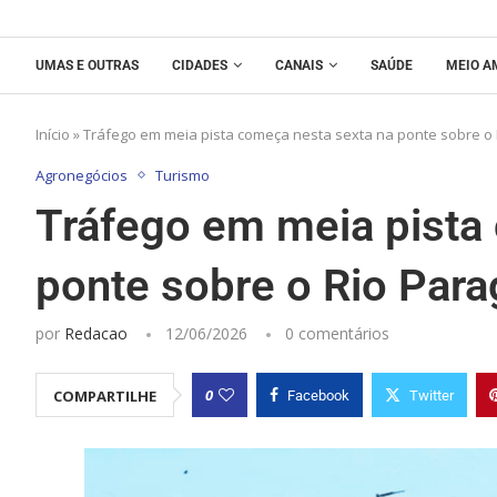
UMAS E OUTRAS
CIDADES
CANAIS
SAÚDE
MEIO A
Início
»
Tráfego em meia pista começa nesta sexta na ponte sobre o 
Agronegócios
Turismo
Tráfego em meia pista
ponte sobre o Rio Para
por
Redacao
12/06/2026
0 comentários
0
COMPARTILHE
Facebook
Twitter