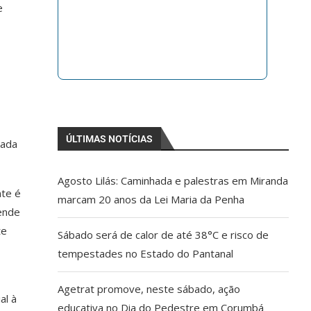
e
ÚLTIMAS NOTÍCIAS
jada
Agosto Lilás: Caminhada e palestras em Miranda
nte é
marcam 20 anos da Lei Maria da Penha
ende
te
Sábado será de calor de até 38°C e risco de
tempestades no Estado do Pantanal
Agetrat promove, neste sábado, ação
al à
educativa no Dia do Pedestre em Corumbá