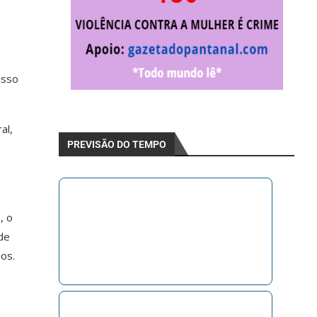
esso
al,
PREVISÃO DO TEMPO
, o
de
hos.