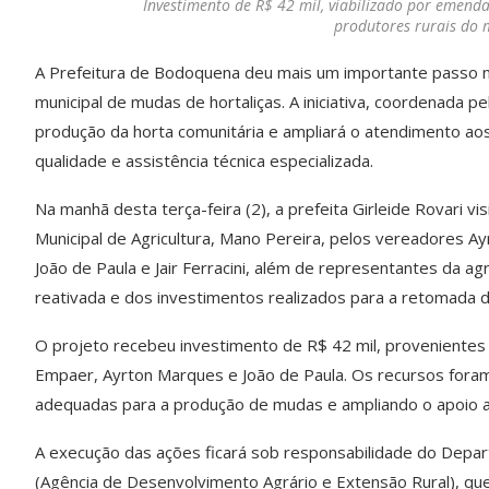
Investimento de R$ 42 mil, viabilizado por emendas
produtores rurais do 
A Prefeitura de Bodoquena deu mais um importante passo no 
municipal de mudas de hortaliças. A iniciativa, coordenada 
produção da horta comunitária e ampliará o atendimento ao
qualidade e assistência técnica especializada.
Na manhã desta terça-feira (2), a prefeita Girleide Rovari 
Municipal de Agricultura, Mano Pereira, pelos vereadores A
João de Paula e Jair Ferracini, além de representantes da agr
reativada e dos investimentos realizados para a retomada d
O projeto recebeu investimento de R$ 42 mil, proveniente
Empaer, Ayrton Marques e João de Paula. Os recursos foram 
adequadas para a produção de mudas e ampliando o apoio aos
A execução das ações ficará sob responsabilidade do Depar
(Agência de Desenvolvimento Agrário e Extensão Rural), qu