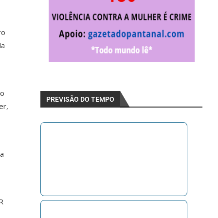
ro
da
to
PREVISÃO DO TEMPO
er,
da
R