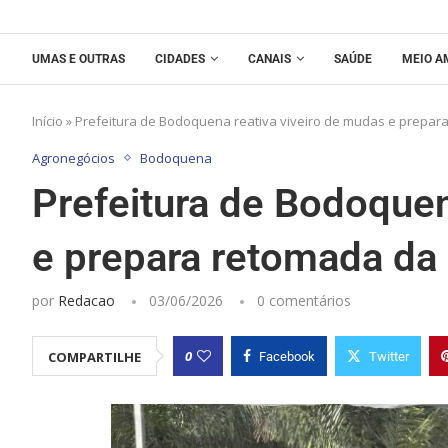
UMAS E OUTRAS
CIDADES
CANAIS
SAÚDE
MEIO A
Início
»
Prefeitura de Bodoquena reativa viveiro de mudas e prepar
Agronegócios
Bodoquena
Prefeitura de Bodoquen
e prepara retomada da 
por
Redacao
03/06/2026
0 comentários
0
COMPARTILHE
Facebook
Twitter