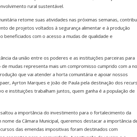
envolvimento rural sustentável.
omunitária retome suas atividades nas próximas semanas, contrib
mento de projetos voltados à segurança alimentar e à produção
rão beneficiados com o acesso a mudas de qualidade e
tância da união entre os poderes e as instituições parceiras para
eiro de mudas representa mais um compromisso cumprido com a n
odução que vai atender a horta comunitária e apoiar nossos
aer, Ayrton Marques e João de Paula pela destinação dos recur
vo e instituições trabalham juntos, quem ganha é a população de
altou a importância do investimento para o fortalecimento da
“Em nome da Câmara Municipal, queremos destacar a importância d
 recursos das emendas impositivas foram destinados com