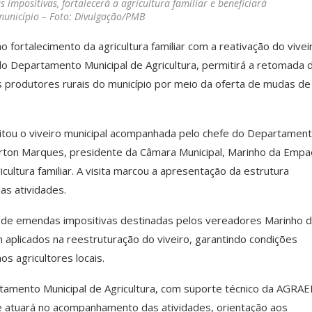
 impositivas, fortalecerá a agricultura familiar e beneficiará
município – Foto: Divulgação/PMB
fortalecimento da agricultura familiar com a reativação do vivei
pelo Departamento Municipal de Agricultura, permitirá a retomada 
s produtores rurais do município por meio da oferta de mudas de
visitou o viveiro municipal acompanhada pelo chefe do Departamen
yrton Marques, presidente da Câmara Municipal, Marinho da Empa
icultura familiar. A visita marcou a apresentação da estrutura
as atividades.
s de emendas impositivas destinadas pelos vereadores Marinho 
aplicados na reestruturação do viveiro, garantindo condições
 agricultores locais.
tamento Municipal de Agricultura, com suporte técnico da AGRAE
e atuará no acompanhamento das atividades, orientação aos