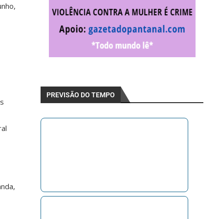
unho,
PREVISÃO DO TEMPO
os
al
anda,