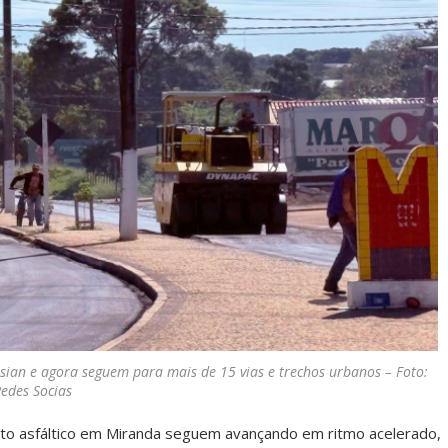
ian e agora seguem para mais de 15 vias e trechos urbanos – Foto:
edes Socias
to asfáltico em Miranda seguem avançando em ritmo acelerado,