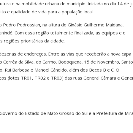
tura e na mobilidade urbana do município. Iniciada no dia 14 de j
ito e qualidade de vida para a população local.
o Pedro Pedrossian, na altura do Ginásio Guilherme Maidana,
nindé. Com essa região totalmente finalizada, as equipes e o
regiões prioritárias da cidade.
 dezenas de endereços. Entre as vias que receberão a nova capa
ro Corrêa da Silva, do Carmo, Bodoquena, 15 de Novembro, Sant
o, Rui Barbosa e Manoel Cândido, além dos Becos B e C. O
icos (lotes TR01, TR02 e TR03) das ruas General Câmara e Gener
 Governo do Estado de Mato Grosso do Sul e a Prefeitura de Mir