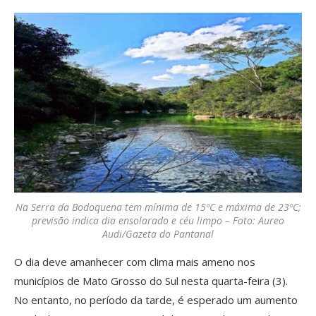
Na Serra da Bodoquena tem mínima de 15ºC e máxima de 23ºC;
previsão indica dia ensolarado e céu limpo – Foto: Aureo
Audi/Gazeta do Pantanal
O dia deve amanhecer com clima mais ameno nos
municípios de Mato Grosso do Sul nesta quarta-feira (3).
No entanto, no período da tarde, é esperado um aumento