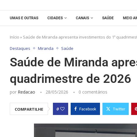
UMAS E OUTRAS
CIDADES
CANAIS
SAÚDE
MEIO A
Início
»
Saúde de Miranda apresenta investimentos do 1º quadrimest
Destaques
Miranda
Saúde
Saúde de Miranda apre
quadrimestre de 2026
por
Redacao
28/05/2026
0 comentários
0
COMPARTILHE
Facebook
Twitter