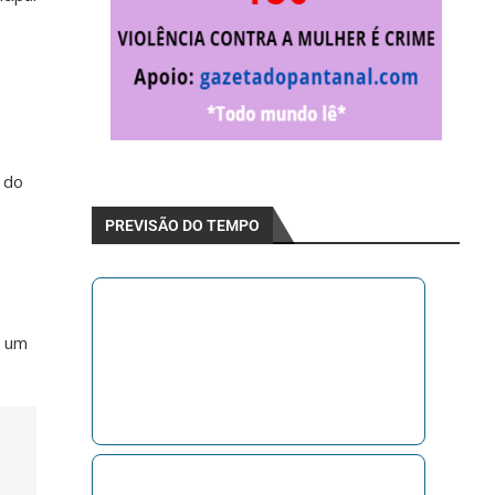
 do
PREVISÃO DO TEMPO
o um