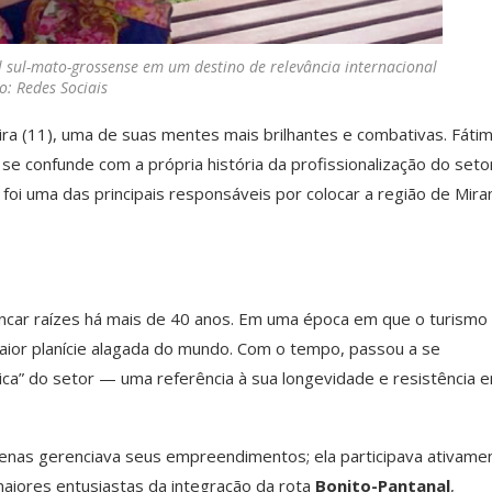
 sul-mato-grossense em um destino de relevância internacional
o: Redes Sociais
ra (11), uma de suas mentes mais brilhantes e combativas. Fáti
se confunde com a própria história da profissionalização do seto
a foi uma das principais responsáveis por colocar a região de Mir
ncar raízes há mais de 40 anos. Em uma época em que o turismo
maior planície alagada do mundo. Com o tempo, passou a se
a” do setor — uma referência à sua longevidade e resistência 
penas gerenciava seus empreendimentos; ela participava ativame
maiores entusiastas da integração da rota
Bonito-Pantanal
,