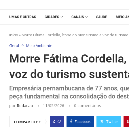
UMAS E OUTRAS
CIDADES
CANAIS
SAÚDE
MEIO A
Início
»
Morre Fátima Cordella, ícone do pioneirismo e voz do turism
Geral
Meio Ambiente
Morre Fátima Cordella,
voz do turismo sustent
Empresária pernambucana de 77 anos, que 
peça fundamental na consolidação do dest
por
Redacao
11/05/2026
0 comentários
0
COMPARTILHE
Facebook
Twitter