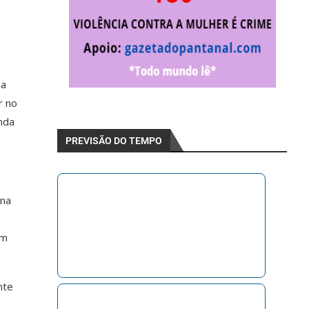
ma
r no
anda
PREVISÃO DO TEMPO
 na
em
nte