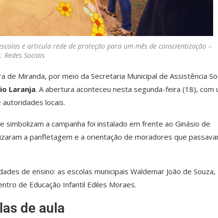
 escolas e articula rede de proteção para um mês de conscientização –
: Redes Sociais
a de Miranda, por meio da Secretaria Municipal de Assistência Soc
io Laranja
. A abertura aconteceu nesta segunda-feira (18), com
 autoridades locais.
ue simbolizam a campanha foi instalado em frente ao Ginásio de
lizaram a panfletagem e a orientação de moradores que passav
dades de ensino: as escolas municipais Waldemar João de Souza,
entro de Educação Infantil Ediles Moraes.
las de aula