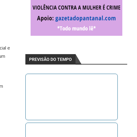
ial e
 um
PREVISÃO DO TEMPO
am