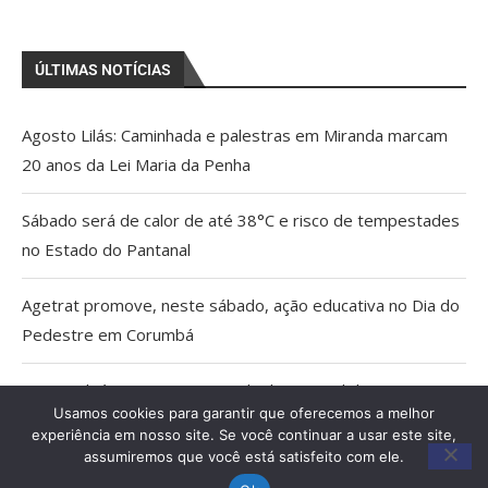
ÚLTIMAS NOTÍCIAS
Agosto Lilás: Caminhada e palestras em Miranda marcam
20 anos da Lei Maria da Penha
Sábado será de calor de até 38°C e risco de tempestades
no Estado do Pantanal
Agetrat promove, neste sábado, ação educativa no Dia do
Pedestre em Corumbá
AGU pedirá na Justiça a retirada do Discord do ar
Usamos cookies para garantir que oferecemos a melhor
experiência em nosso site. Se você continuar a usar este site,
Pais estão menos presentes na criação de filhos, aponta
assumiremos que você está satisfeito com ele.
estudo