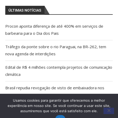
ÚLTIMAS NOTÍCIAS
Procon aponta diferença de até 400% em serviços de
barbearia para o Dia dos Pais
Tráfego da ponte sobre o rio Paraguai, na BR-262, tem
nova agenda de interdições
Edital de R$ 4 milhões contempla projetos de comunicação
climática
Brasil repudia revogação de visto de embaixadora nos
EUA
Usamos cookies para garantir que oferecemos a melhor
experiência em nosso site. Se você continuar a usar este site,
Aberta as inscrições para a Praça de Alimentação do
assumiremos que você está satisfeito com ele.
Festival de Inverno de Bonito 2026