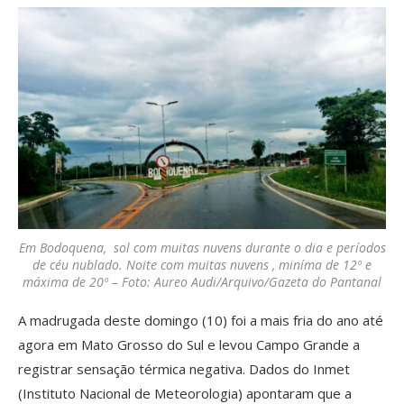
Em Bodoquena, sol com muitas nuvens durante o dia e períodos
de céu nublado. Noite com muitas nuvens , miníma de 12º e
máxima de 20º – Foto: Aureo Audi/Arquivo/Gazeta do Pantanal
A madrugada deste domingo (10) foi a mais fria do ano até
agora em Mato Grosso do Sul e levou Campo Grande a
registrar sensação térmica negativa. Dados do Inmet
(Instituto Nacional de Meteorologia) apontaram que a