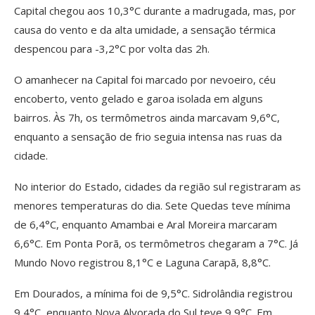
Capital chegou aos 10,3°C durante a madrugada, mas, por
causa do vento e da alta umidade, a sensação térmica
despencou para -3,2°C por volta das 2h.
O amanhecer na Capital foi marcado por nevoeiro, céu
encoberto, vento gelado e garoa isolada em alguns
bairros. Às 7h, os termômetros ainda marcavam 9,6°C,
enquanto a sensação de frio seguia intensa nas ruas da
cidade.
No interior do Estado, cidades da região sul registraram as
menores temperaturas do dia. Sete Quedas teve mínima
de 6,4°C, enquanto Amambai e Aral Moreira marcaram
6,6°C. Em Ponta Porã, os termômetros chegaram a 7°C. Já
Mundo Novo registrou 8,1°C e Laguna Carapã, 8,8°C.
Em Dourados, a mínima foi de 9,5°C. Sidrolândia registrou
9,4°C, enquanto Nova Alvorada do Sul teve 9,9°C. Em