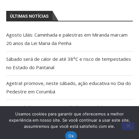
ÚLTIMAS NOTÍCIAS
Agosto Lilás: Caminhada e palestras em Miranda marcam
20 anos da Lei Maria da Penha
Sábado será de calor de até 38°C e risco de tempestades
no Estado do Pantanal
Agetrat promove, neste sábado, ação educativa no Dia do
Pedestre em Corumbá
AGU pedirá na Justiça a retirada do Discord do ar
Usamos cookies para garantir que oferecemos a melhor
experiência em nosso site. Se você continuar a usar este site,
Pais estão menos presentes na criação de filhos, aponta
assumiremos que você está satisfeito com ele.
estudo
Ok