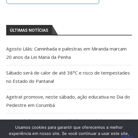
ÚLTIMAS NOTÍCIAS
Agosto Lilás: Caminhada e palestras em Miranda marcam
20 anos da Lei Maria da Penha
Sábado será de calor de até 38°C e risco de tempestades
no Estado do Pantanal
Agetrat promove, neste sábado, ação educativa no Dia do
Pedestre em Corumbá
AGU pedirá na Justiça a retirada do Discord do ar
Usamos cookies para garantir que oferecemos a melhor
experiência em nosso site. Se você continuar a usar este site,
Pais estão menos presentes na criação de filhos, aponta