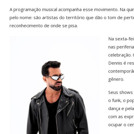
A programação musical acompanha esse movimento. Na quinta
pelo nome: são artistas do territ
ório que d
ão o tom de pert
reconhecimento de onde se pisa.
Na sexta-fei
nas periferi
celebração.
Dennis
é
re
contempor
â
g
ê
nero.
Seus shows 
o funk, o po
dan
ç
a e pel
com as expr
ocupar o cent