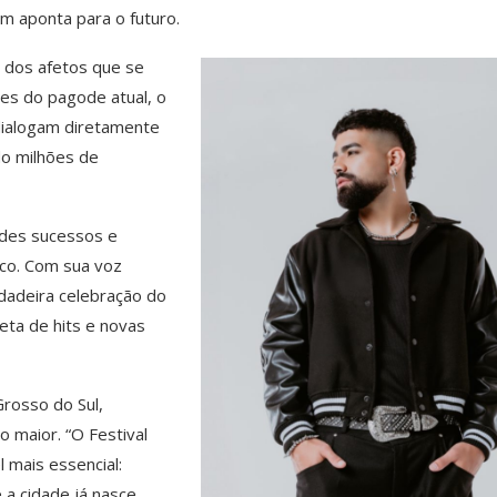
m aponta para o futuro.
a dos afetos que se
es do pagode atual, o
dialogam diretamente
do milhões de
ndes sucessos e
ico
. Com sua voz
rdadeira
celebra
ção do
eta de hits
e novas
rosso do Sul,
o maior.
“
O Festival
 mais essencial:
 a cidade j
á
nasce