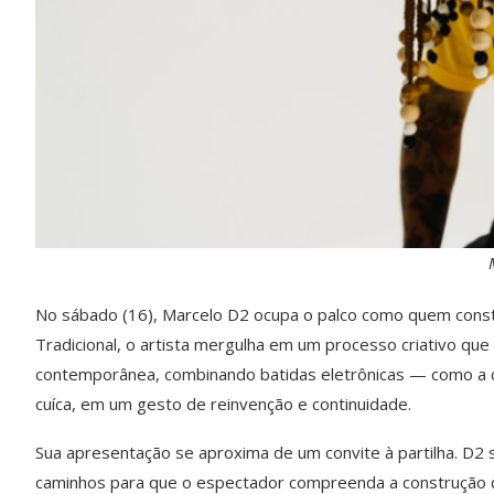
No s
á
bado (16), Marcelo D2 ocupa o palco como quem cons
Tradicional, o artista mergulha em um processo criativo que 
contempor
â
nea, combinando batidas eletr
ô
nicas
—
como a c
cu
í
ca, em um gesto de reinvenção e continuidade.
Sua apresentação se aproxima de um convite
à
partilha. D2
caminhos para que o espectador compreenda a construção 