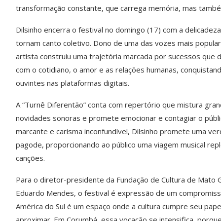
transformação constante, que carrega mem
ó
ria, mas tamb
é
Dilsinho encerra o festival no domingo (17) com a delicadez
tornam canto coletivo. Dono de uma das vozes mais popular
artista construiu uma trajet
ó
ria marcada por sucessos que 
com o cotidiano, o amor e as relações humanas, conquistan
ouvintes nas plataformas digitais.
A
“
Turn
ê
Diferentã
o”
conta com
repert
ó
rio que mistura gra
novidades sonoras e promete emocionar e contagiar o p
ú
bl
marcante e carisma inconfund
í
vel, Dilsinho promete uma ve
pagode, proporcionando ao p
ú
blico uma viagem musical
repl
canções.
Para o diretor-presidente da Fundação de Cultura de Mato G
Eduardo Mendes, o festival
é express
ão de um compromiss
Am
é
rica do Sul
é
um espa
ç
o onde a cultura cumpre seu papel
aproximar. Em Corumb
á
, essa voca
ção se intensifica, porque