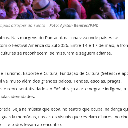
ncipais atrações do evento –
Foto: Ayrton Benites/PMC
ntros.
Nas margens do Pantanal, na linha viva onde pa
í
ses se
 com o Festival Am
é
rica do Sul 2026. Entre 14 e 17 de maio, a fron
 culturas se reconhecem, se misturam e seguem adiante,
e Turismo, Esporte e Cultura, Fundação de Cultura (Setesc) e ap
ul vai muito al
é
m dos grandes palcos. Tendas, escolas, pra
ç
as,
s e representatividades: o FAS abra
ç
a a arte negra e ind
ígena, a
ltiplas identidades.
morada. Seja
na mú
sica que ecoa, no teatro que ocupa, na dan
ç
a q
ue guarda mem
ó
rias, nas artes visuais que revelam olhares, no ci
o
—
e todos levam ao encontro.