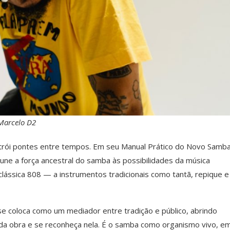
Marcelo D2
tr
ó
i pontes entre tempos. Em seu Manual Pr
á
tico do Novo Samb
une a for
ç
a ancestral do samba
à
s possibilidades da m
ú
sica
l
á
ssica 808
—
a instrumentos tradicionais como tantã, repique e
 se coloca como um mediador entre tradiçã
o e p
ú
blico, abrindo
da obra e se reconhe
ç
a nela.
É o samba como organismo vivo, e