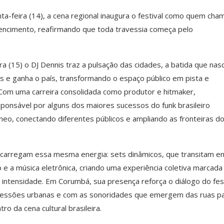
-feira (14), a cena regional inaugura o festival como quem cha
encimento, reafirmando que toda travessia come
ç
a pelo
ra (15) o DJ Dennis traz a pulsação das cidades, a batida que nas
as e ganha o pa
í
s, transformando o espa
ço pú
blico em pista e
 Com uma carreira consolidada como produtor e hitmaker,
spons
á
vel por alguns dos maiores sucessos do funk brasileiro
neo, conectando diferentes p
ú
blicos e ampliando as fronteiras d
carregam essa mesma energia: sets din
â
micos, que transitam e
p e a m
ú
sica eletr
ô
nica, criando uma experi
ê
ncia coletiva marcada
a intensidade. Em Corumb
á
, sua presen
ç
a refor
ç
a o di
á
logo do fes
essões urbanas e com as sonoridades que emergem das ruas p
ro da cena cultural brasileira.