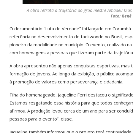
A obra retrata a trajetória do grão-mestre Amadeu Dias
Foto: Renê
O documentário “Luta de Verdade” foi lançado em Corumbá. 
referência no desenvolvimento do taekwondo no Brasil, es
pioneiro da modalidade no município. O evento, realizado na
com homenagens a pessoas que fizeram parte da trajetória
A obra apresentou não apenas conquistas esportivas, mas 
formação de jovens. Ao longo da exibição, o público acompa
à promoção de valores como perseverança e cidadania.
Filha do homenageado, Jaqueline Ferri destacou o significad
Estamos resgatando essa história para que todos conheçam 
afirmou. A produção levou cerca de um ano para ser concl
pessoas para o evento”, disse.
Jaqueline também informou que o projeto terá continuidade.