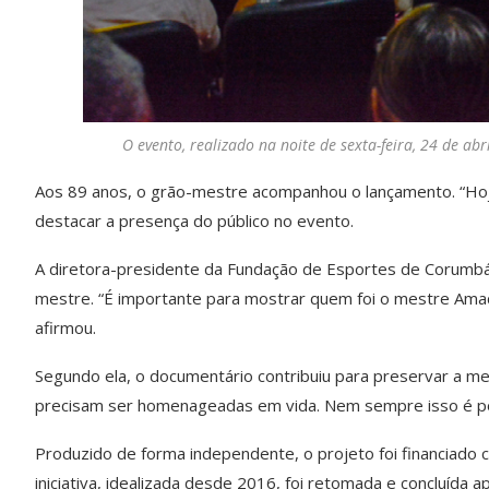
O evento, realizado na noite de sexta-feira, 24 de ab
Aos 89 anos, o grão-mestre acompanhou o lançamento. “Hoje 
destacar a presença do público no evento.
A diretora-presidente da Fundação de Esportes de Corumbá (
mestre. “É importante para mostrar quem foi o mestre Amad
afirmou.
Segundo ela, o documentário contribuiu para preservar a m
precisam ser homenageadas em vida. Nem sempre isso é pos
Produzido de forma independente, o projeto foi financiado co
iniciativa, idealizada desde 2016, foi retomada e concluída apó