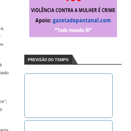
a,
e
ou
PREVISÃO DO TEMPO
à
ciado
or”,
do
arte.