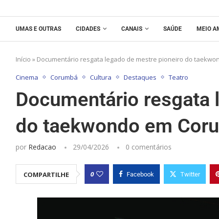
UMAS E OUTRAS
CIDADES
CANAIS
SAÚDE
MEIO A
Início
»
Documentário resgata legado de mestre pioneiro do taekw
Cinema
Corumbá
Cultura
Destaques
Teatro
Documentário resgata 
do taekwondo em Cor
por
Redacao
29/04/2026
0 comentários
0
COMPARTILHE
Facebook
Twitter