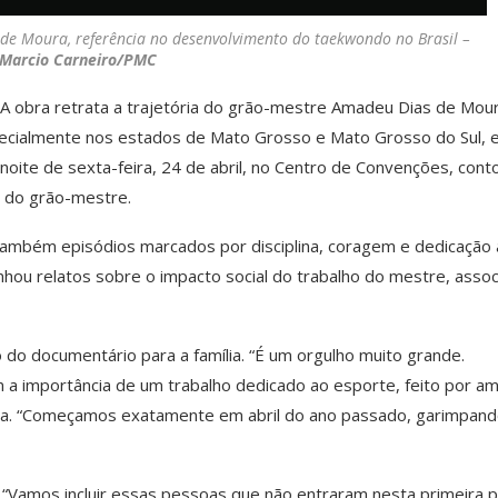
 de Moura, referência no desenvolvimento do taekwondo no Brasil –
 Marcio Carneiro/PMC
A obra retrata a trajetória do grão-mestre Amadeu Dias de Mour
pecialmente nos estados de Mato Grosso e Mato Grosso do Sul, 
 noite de sexta-feira, 24 de abril, no Centro de Convenções, cont
 do grão-mestre.
também episódios marcados por disciplina, coragem e dedicação 
nhou relatos sobre o impacto social do trabalho do mestre, asso
o do documentário para a família. “É um orgulho muito grande.
a importância de um trabalho dedicado ao esporte, feito por am
uída. “Começamos exatamente em abril do ano passado, garimpan
 “Vamos incluir essas pessoas que não entraram nesta primeira p