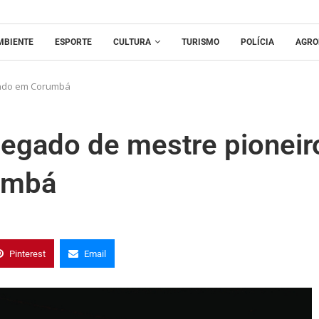
MBIENTE
ESPORTE
CULTURA
TURISMO
POLÍCIA
AGRO
ondo em Corumbá
legado de mestre pioneir
umbá
Pinterest
Email