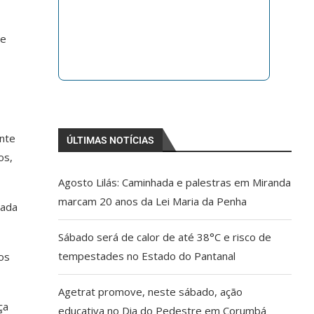
de
ante
ÚLTIMAS NOTÍCIAS
os,
Agosto Lilás: Caminhada e palestras em Miranda
marcam 20 anos da Lei Maria da Penha
mada
Sábado será de calor de até 38°C e risco de
tempestades no Estado do Pantanal
os
Agetrat promove, neste sábado, ação
ça
educativa no Dia do Pedestre em Corumbá