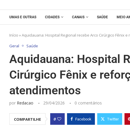
UMAS E OUTRAS
CIDADES
CANAIS
SAÚDE
MEIO A
Início
»
Aquidauana: Hospital Regional recebe Arco Cirúrgico Fênix e
Geral
Saúde
Aquidauana: Hospital 
Cirúrgico Fênix e refor
atendimentos
por
Redacao
29/04/2026
0 comentários
0
COMPARTILHE
Facebook
Twitter