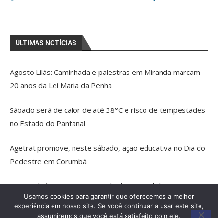
ÚLTIMAS NOTÍCIAS
Agosto Lilás: Caminhada e palestras em Miranda marcam
20 anos da Lei Maria da Penha
Sábado será de calor de até 38°C e risco de tempestades
no Estado do Pantanal
Agetrat promove, neste sábado, ação educativa no Dia do
Pedestre em Corumbá
AGU pedirá na Justiça a retirada do Discord do ar
Usamos cookies para garantir que oferecemos a melhor
experiência em nosso site. Se você continuar a usar este site,
Pais estão menos presentes na criação de filhos, aponta
assumiremos que você está satisfeito com ele.