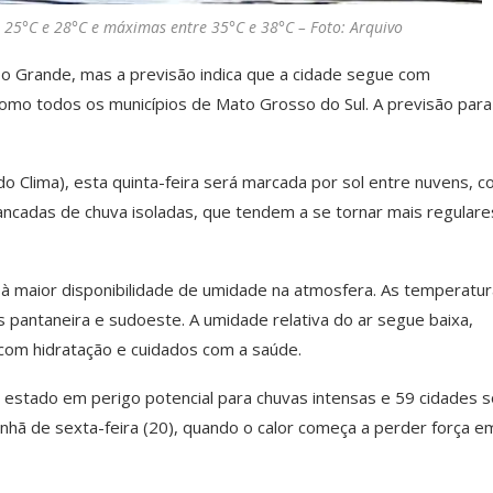
 25°C e 28°C e máximas entre 35°C e 38°C – Foto: Arquivo
o Grande, mas a previsão indica que a cidade segue com
como todos os municípios de Mato Grosso do Sul. A previsão para
Clima), esta quinta-feira será marcada por sol entre nuvens, 
ancadas de chuva isoladas, que tendem a se tornar mais regular
 à maior disponibilidade de umidade na atmosfera. As temperatu
 pantaneira e sudoeste. A umidade relativa do ar segue baixa,
com hidratação e cuidados com a saúde.
o estado em perigo potencial para chuvas intensas e 59 cidades 
manhã de sexta-feira (20), quando o calor começa a perder força e