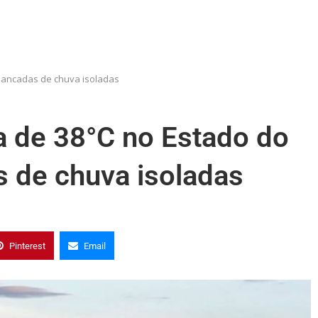
pancadas de chuva isoladas
a de 38°C no Estado do
 de chuva isoladas
Pinterest
Email