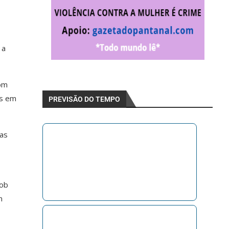
 a
com
es em
PREVISÃO DO TEMPO
ras
sob
m