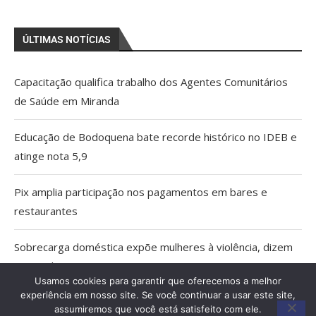
ÚLTIMAS NOTÍCIAS
Capacitação qualifica trabalho dos Agentes Comunitários
de Saúde em Miranda
Educação de Bodoquena bate recorde histórico no IDEB e
atinge nota 5,9
Pix amplia participação nos pagamentos em bares e
restaurantes
Sobrecarga doméstica expõe mulheres à violência, dizem
especialistas
Usamos cookies para garantir que oferecemos a melhor
experiência em nosso site. Se você continuar a usar este site,
MPMS cria unidade para atuar em crimes ambientais e
assumiremos que você está satisfeito com ele.