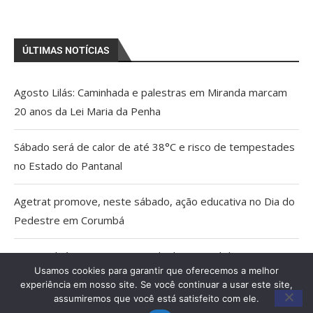
ÚLTIMAS NOTÍCIAS
Agosto Lilás: Caminhada e palestras em Miranda marcam
20 anos da Lei Maria da Penha
Sábado será de calor de até 38°C e risco de tempestades
no Estado do Pantanal
Agetrat promove, neste sábado, ação educativa no Dia do
Pedestre em Corumbá
AGU pedirá na Justiça a retirada do Discord do ar
Usamos cookies para garantir que oferecemos a melhor
experiência em nosso site. Se você continuar a usar este site,
Pais estão menos presentes na criação de filhos, aponta
assumiremos que você está satisfeito com ele.
estudo