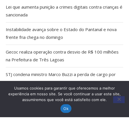
Lei que aumenta punição a crimes digitais contra crianças é
sancionada
Instabilidade avança sobre o Estado do Pantanal e nova
frente fria chega no domingo
Gecoc realiza operação contra desvio de R$ 100 milhões
na Prefeitura de Três Lagoas
STJ condena ministro Marco Buzzi a perda de cargo por
crimes sexuais
Usamos cookies para garantir que oferecemos a melhor
experiência em nosso site. Se você continuar a usar este site,
Apresentação teatral ensina sustentabilidade e
assumiremos que você está satisfeito com ele.
empreendedorismo para alunos de Anastácio
Ok