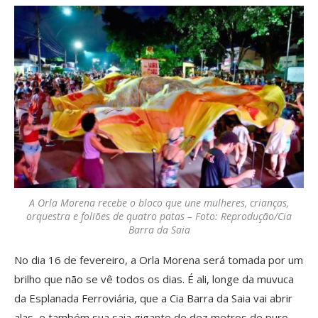
A Orla Morena recebe o bloco que une mulheres, crianças,
orquestra e foliões de quatro patas – Foto: Reprodução/Cia
Barra da Saia
No dia 16 de fevereiro, a Orla Morena será tomada por um
brilho que não se vê todos os dias. É ali, longe da muvuca
da Esplanada Ferroviária, que a Cia Barra da Saia vai abrir
alas, e também sua saia gigante de dez metros de puro