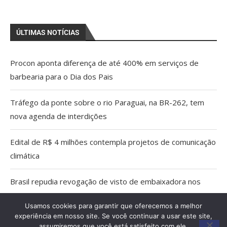
ÚLTIMAS NOTÍCIAS
Procon aponta diferença de até 400% em serviços de
barbearia para o Dia dos Pais
Tráfego da ponte sobre o rio Paraguai, na BR-262, tem
nova agenda de interdições
Edital de R$ 4 milhões contempla projetos de comunicação
climática
Brasil repudia revogação de visto de embaixadora nos
EUA
Usamos cookies para garantir que oferecemos a melhor
experiência em nosso site. Se você continuar a usar este site,
Aberta as inscrições para a Praça de Alimentação do
assumiremos que você está satisfeito com ele.