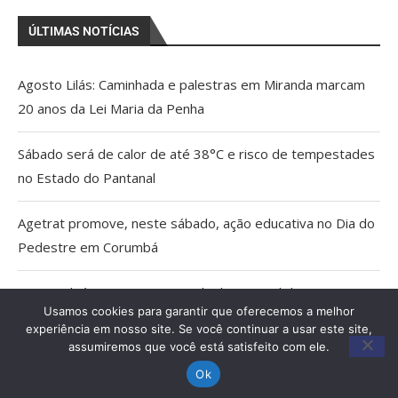
ÚLTIMAS NOTÍCIAS
Agosto Lilás: Caminhada e palestras em Miranda marcam
20 anos da Lei Maria da Penha
Sábado será de calor de até 38°C e risco de tempestades
no Estado do Pantanal
Agetrat promove, neste sábado, ação educativa no Dia do
Pedestre em Corumbá
AGU pedirá na Justiça a retirada do Discord do ar
Usamos cookies para garantir que oferecemos a melhor
experiência em nosso site. Se você continuar a usar este site,
Pais estão menos presentes na criação de filhos, aponta
assumiremos que você está satisfeito com ele.
estudo
Ok