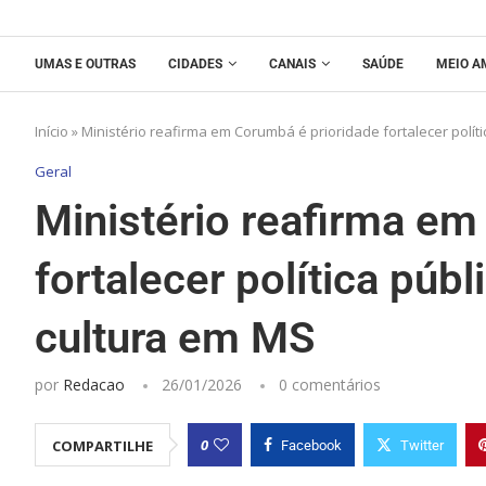
UMAS E OUTRAS
CIDADES
CANAIS
SAÚDE
MEIO A
Início
»
Ministério reafirma em Corumbá é prioridade fortalecer polít
Geral
Ministério reafirma em
fortalecer política púb
cultura em MS
por
Redacao
26/01/2026
0 comentários
0
COMPARTILHE
Facebook
Twitter