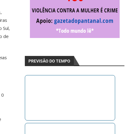
,
iras
 Sul,
ço de
eias
PREVISÃO DO TEMPO
10
e