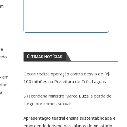
um
de
ando
ÚLTIMAS NOTÍCIAS
Gecoc realiza operação contra desvio de R$
 – em
100 milhões na Prefeitura de Três Lagoas
Minc
 a
STJ condena ministro Marco Buzzi a perda de
cargo por crimes sexuais
Apresentação teatral ensina sustentabilidade e
empreendedorismo para alunos de Anastácio