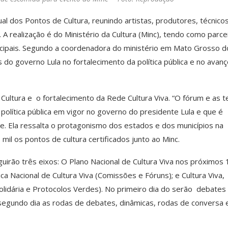
 dos Pontos de Cultura, reunindo artistas, produtores, técnicos
 A realização é do Ministério da Cultura (Minc), tendo como parce
icipais. Segundo a coordenadora do ministério em Mato Grosso do
s do governo Lula no fortalecimento da política pública e no avan
ltura e o fortalecimento da Rede Cultura Viva. “O fórum e as t
a política pública em vigor no governo do presidente Lula e que é
e. Ela ressalta o protagonismo dos estados e dos municípios na
il os pontos de cultura certificados junto ao Minc.
rão três eixos: O Plano Nacional de Cultura Viva nos próximos 
a Nacional de Cultura Viva (Comissões e Fóruns); e Cultura Viva,
Solidária e Protocolos Verdes). No primeiro dia do serão debates
o segundo dia as rodas de debates, dinâmicas, rodas de conversa 