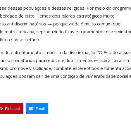
sa dessas populações e dessas religiões. Por meio do programa
erdade de culto. Temos dois pilares estratégicos muito
nto antidiscriminatórios — porque ainda é muito comum que
e matriz africana, reproduzindo falas e tratamentos discriminató
ica o subsecretário.
lém do enfrentamento simbólico da discriminação. “O Estado assu
idiscriminatórios para reduzir e, futuramente, erradicar o racis
ismo promove visibilidade, combate estereótipos e fomenta açõ
ulações possam sair de uma condição de vulnerabilidade social 
Pinterest
Email