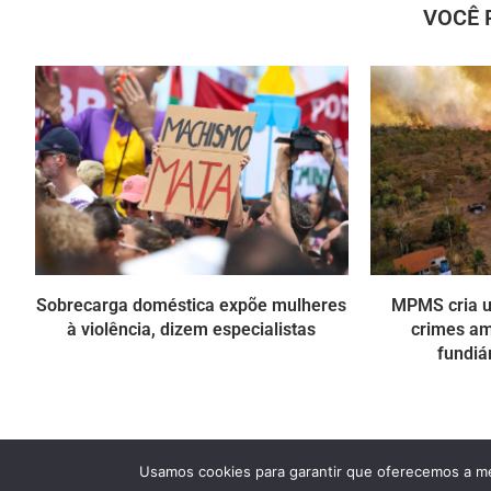
VOCÊ 
Sobrecarga doméstica expõe mulheres
MPMS cria u
à violência, dizem especialistas
crimes amb
fundiá
Usamos cookies para garantir que oferecemos a mel