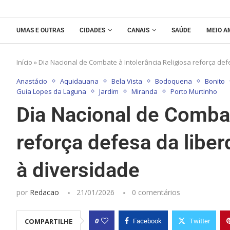
UMAS E OUTRAS
CIDADES
CANAIS
SAÚDE
MEIO A
Início
»
Dia Nacional de Combate à Intolerância Religiosa reforça def
Anastácio
Aquidauana
Bela Vista
Bodoquena
Bonito
Guia Lopes da Laguna
Jardim
Miranda
Porto Murtinho
Dia Nacional de Combat
reforça defesa da libe
à diversidade
por
Redacao
21/01/2026
0 comentários
0
COMPARTILHE
Facebook
Twitter