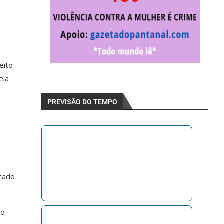
eito
ela
PREVISÃO DO TEMPO
icado
 o