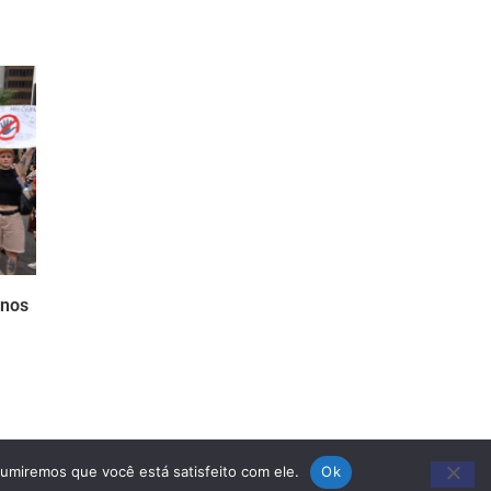
anos
sumiremos que você está satisfeito com ele.
Ok