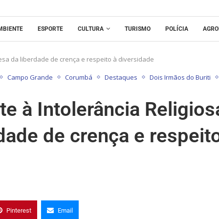
MBIENTE
ESPORTE
CULTURA
TURISMO
POLÍCIA
AGRO
esa da liberdade de crença e respeito à diversidade
Campo Grande
Corumbá
Destaques
Dois Irmãos do Buriti
e à Intolerância Religios
rdade de crença e respeit
Pinterest
Email