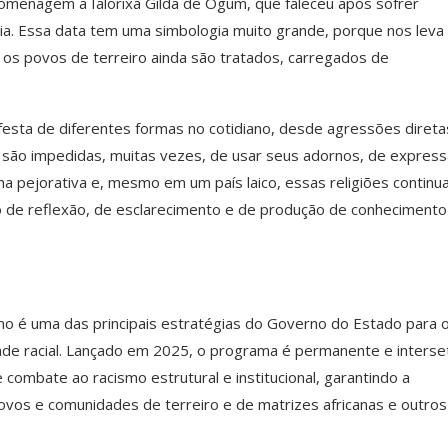
omenagem a Ialorixá Gilda de Ogum, que faleceu após sofrer
hia. Essa data tem uma simbologia muito grande, porque nos leva
 e os povos de terreiro ainda são tratados, carregados de
festa de diferentes formas no cotidiano, desde agressões direta
a são impedidas, muitas vezes, de usar seus adornos, de express
rma pejorativa e, mesmo em um país laico, essas religiões contin
o de reflexão, de esclarecimento e de produção de conhecimento
mo é uma das principais estratégias do Governo do Estado para 
ade racial. Lançado em 2025, o programa é permanente e interset
combate ao racismo estrutural e institucional, garantindo a
povos e comunidades de terreiro e de matrizes africanas e outros