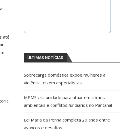
 a
s até
ar
uam
ÚLTIMAS NOTÍCIAS
Sobrecarga doméstica expõe mulheres à
violência, dizem especialistas
o
MPMS cria unidade para atuar em crimes
orial
ambientais e conflitos fundiários no Pantanal
Lei Maria da Penha completa 20 anos entre
avanços e desafios