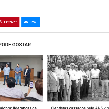
Pinterest
Email
PODE GOSTAR
alobra: lideranças de
Cientistas cassados pelo AI-5 vi