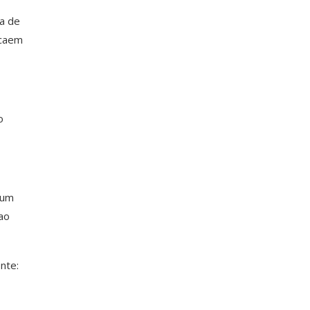
a de
ecaem
o
 um
ao
nte: