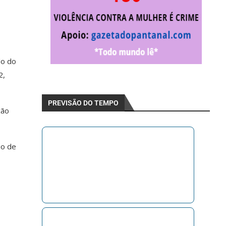
do do
2,
PREVISÃO DO TEMPO
ção
io de