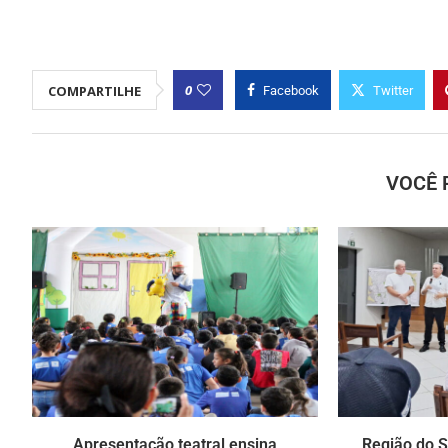
0
COMPARTILHE
Facebook
Twitter
VOCÊ 
Apresentação teatral ensina
Região do S