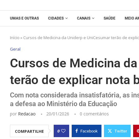
UMAS E OUTRAS
CIDADES
CANAIS
SAÚDE
MEIO A
Início
»
Cursos de Medicina da Uniderp e UniCesumar terão de explic
Geral
Cursos de Medicina da
terão de explicar nota 
Com nota considerada insatisfatória, as in
a defesa ao Ministério da Educação
por
Redacao
20/01/2026
0 comentários
0
COMPARTILHE
Facebook
Twitter