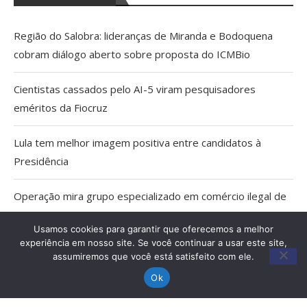
Região do Salobra: lideranças de Miranda e Bodoquena
cobram diálogo aberto sobre proposta do ICMBio
Cientistas cassados pelo AI-5 viram pesquisadores
eméritos da Fiocruz
Lula tem melhor imagem positiva entre candidatos à
Presidência
Operação mira grupo especializado em comércio ilegal de
armas em MS
Usamos cookies para garantir que oferecemos a melhor
experiência em nosso site. Se você continuar a usar este site,
TCE apreende 6 veículos irregulares do transporte escolar
assumiremos que você está satisfeito com ele.
em MS
Ok