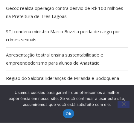
Gecoc realiza operação contra desvio de R$ 100 milhões
na Prefeitura de Três Lagoas
STJ condena ministro Marco Buzzi a perda de cargo por
crimes sexuais
Apresentação teatral ensina sustentabilidade e
empreendedorismo para alunos de Anastácio
Região do Salobra: lideranças de Miranda e Bodoquena
cobram diálogo aberto sobre proposta do ICMBio
Usamos cookies para garantir que oferecemos a melhor
experiência em nosso site. Se você continuar a usar este site,
Cientistas cassados pelo AI-5 viram pesquisadores
assumiremos que você está satisfeito com ele.
eméritos da Fiocruz
Ok