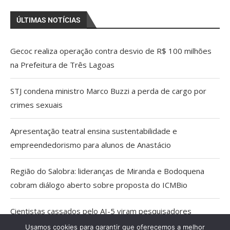
ÚLTIMAS NOTÍCIAS
Gecoc realiza operação contra desvio de R$ 100 milhões
na Prefeitura de Três Lagoas
STJ condena ministro Marco Buzzi a perda de cargo por
crimes sexuais
Apresentação teatral ensina sustentabilidade e
empreendedorismo para alunos de Anastácio
Região do Salobra: lideranças de Miranda e Bodoquena
cobram diálogo aberto sobre proposta do ICMBio
Cientistas cassados pelo AI-5 viram pesquisadores
eméritos da Fiocruz
Usamos cookies para garantir que oferecemos a melhor