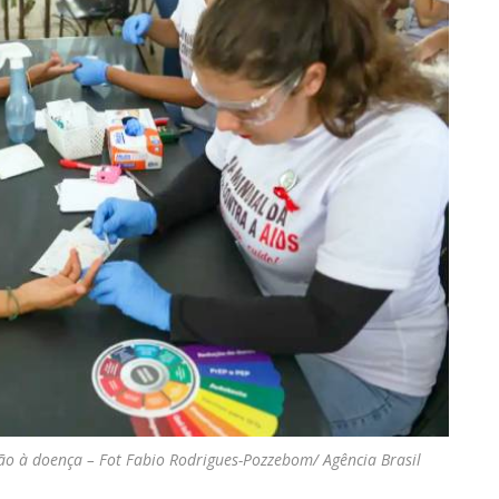
ção à doença – Fot Fabio Rodrigues-Pozzebom/ Agência Brasil