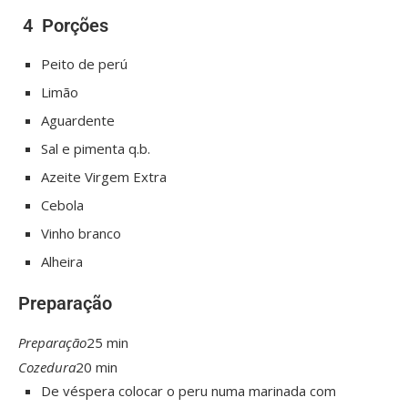
4
Porções
Peito de perú
Limão
Aguardente
Sal e pimenta q.b.
Azeite Virgem Extra
Cebola
Vinho branco
Alheira
Preparação
Preparação
25 min
Cozedura
20 min
De véspera colocar o peru numa marinada com