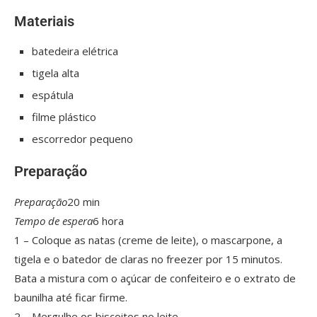
Materiais
batedeira elétrica
tigela alta
espátula
filme plástico
escorredor pequeno
Preparação
Preparação
20 min
Tempo de espera
6 hora
1 – Coloque as natas (creme de leite), o mascarpone, a
tigela e o batedor de claras no freezer por 15 minutos.
Bata a mistura com o açúcar de confeiteiro e o extrato de
baunilha até ficar firme.
2 – Mergulhe os biscoitos no leite.