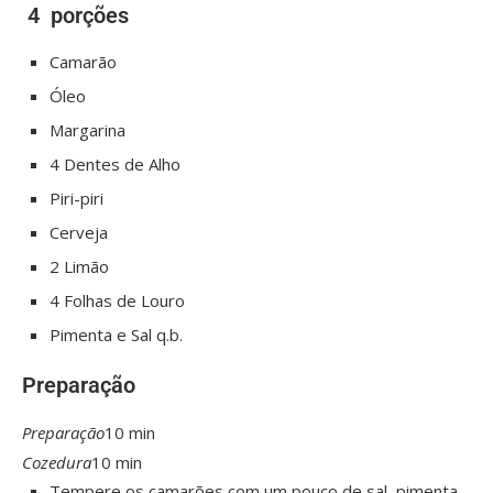
4
porções
Camarão
Óleo
Margarina
4
Dentes de Alho
Piri-piri
Cerveja
2
Limão
4
Folhas de Louro
Pimenta e Sal q.b.
Preparação
Preparação
10 min
Cozedura
10 min
Tempere os camarões com um pouco de sal, pimenta