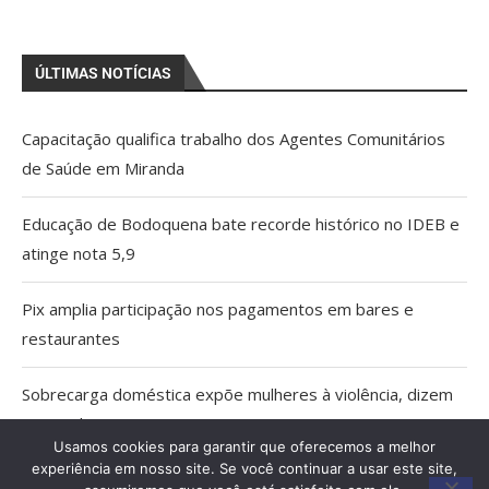
ÚLTIMAS NOTÍCIAS
Capacitação qualifica trabalho dos Agentes Comunitários
de Saúde em Miranda
Educação de Bodoquena bate recorde histórico no IDEB e
atinge nota 5,9
Pix amplia participação nos pagamentos em bares e
restaurantes
Sobrecarga doméstica expõe mulheres à violência, dizem
especialistas
Usamos cookies para garantir que oferecemos a melhor
experiência em nosso site. Se você continuar a usar este site,
MPMS cria unidade para atuar em crimes ambientais e