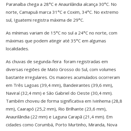
Paranaíba chega a 28°C e Anaurilândia alcança 30°C. No
norte, Camapuã marca 31°C e Coxim, 34°C. No extremo
sul, Iguatemi registra máxima de 29°C.
As mínimas variam de 15°C no sul a 24°C no norte, com
máximas que podem atingir até 35°C em algumas
localidades.
As chuvas de segunda-feira foram registradas em
diversas regiões de Mato Grosso do Sul, com volumes
bastante irregulares. Os maiores acumulados ocorreram
em Três Lagoas (39,4 mm), Bandeirantes (39,6 mm),
Naviraí (32,4 mm) e São Gabriel do Oeste (30,4 mm).
Também choveu de forma significativa em Ivinhema (28,8
mm), Caarapó (25,2 mm), Rio Brilhante (23,6 mm),
Anaurilândia (22 mm) e Laguna Carapã (21,4 mm). Em
cidades como Corumbá, Porto Murtinho, Miranda, Nova