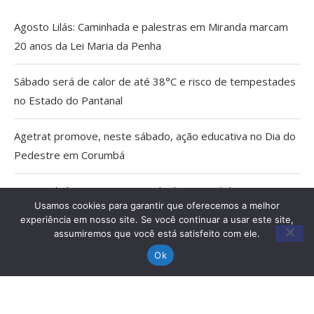
Agosto Lilás: Caminhada e palestras em Miranda marcam
20 anos da Lei Maria da Penha
Sábado será de calor de até 38°C e risco de tempestades
no Estado do Pantanal
Agetrat promove, neste sábado, ação educativa no Dia do
Pedestre em Corumbá
AGU pedirá na Justiça a retirada do Discord do ar
Usamos cookies para garantir que oferecemos a melhor
experiência em nosso site. Se você continuar a usar este site,
Pais estão menos presentes na criação de filhos, aponta
assumiremos que você está satisfeito com ele.
estudo
Ok