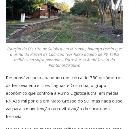
Estação do Distrito de Salobra em Miranda, balanço revela que
a usina da Raízen de Caarapó teve lucro líquido de R$ 159,2
milhões na safra passada – Foto: Aureo Audi/Gazeta do
Pantanal/Arquivo
Responsável pelo abandono dos cerca de 750 quilômetros
da ferrovia entre Três Lagoas e Corumbá, o grupo
econômico que controla a Rumo Ligística lucra, em média,
R$ 435 mil por dia em Mato Grosso do Sul, mas nada disso
vai para a manutenção ou revitalização da sucateada
ferrovia.