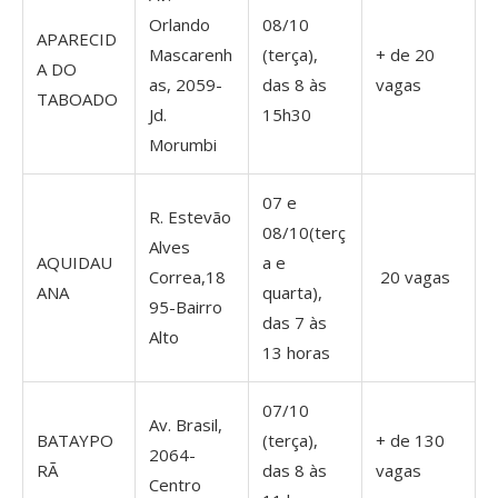
Orlando
08/10
APARECID
Mascarenh
(terça),
+ de 20
A DO
as, 2059-
das 8 às
vagas
TABOADO
Jd.
15h30
Morumbi
07 e
R. Estevão
08/10(terç
Alves
AQUIDAU
a e
Correa,18
20 vagas
ANA
quarta),
95-Bairro
das 7 às
Alto
13 horas
07/10
Av. Brasil,
BATAYPO
(terça),
+ de 130
2064-
RÃ
das 8 às
vagas
Centro