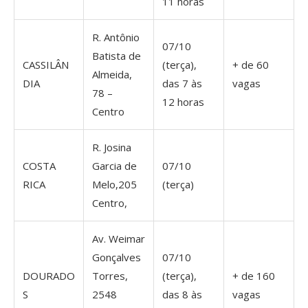
11 horas
R. Antônio
07/10
Batista de
CASSILÂN
(terça),
+ de 60
Almeida,
DIA
das 7 às
vagas
78 –
12 horas
Centro
R. Josina
COSTA
Garcia de
07/10
RICA
Melo,205
(terça)
Centro,
Av. Weimar
Gonçalves
07/10
DOURADO
Torres,
(terça),
+ de 160
S
2548
das 8 às
vagas