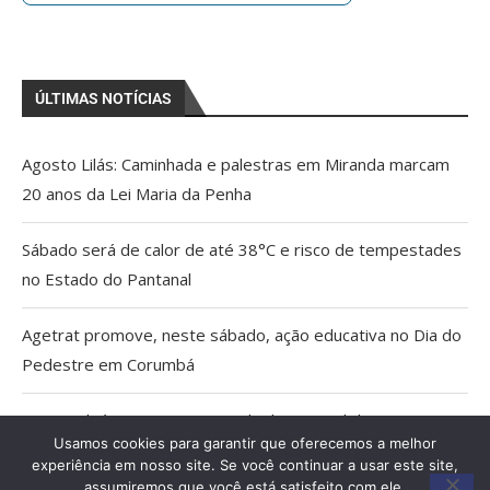
ÚLTIMAS NOTÍCIAS
Agosto Lilás: Caminhada e palestras em Miranda marcam
20 anos da Lei Maria da Penha
Sábado será de calor de até 38°C e risco de tempestades
no Estado do Pantanal
Agetrat promove, neste sábado, ação educativa no Dia do
Pedestre em Corumbá
AGU pedirá na Justiça a retirada do Discord do ar
Usamos cookies para garantir que oferecemos a melhor
experiência em nosso site. Se você continuar a usar este site,
Pais estão menos presentes na criação de filhos, aponta
assumiremos que você está satisfeito com ele.