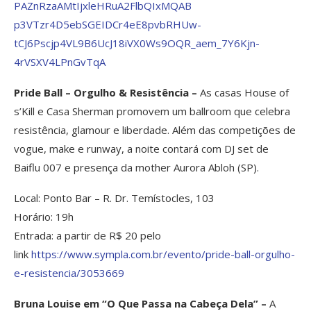
PAZnRzaAMtIjxleHRuA2FlbQIxMQAB
p3VTzr4D5ebSGEIDCr4eE8pvbRHUw-
tCJ6Pscjp4VL9B6UcJ18iVX0Ws9OQR
_aem_7Y6Kjn-
4rVSXV4LPnGvTqA
Pride Ball – Orgulho & Resistência –
As casas House of
s’Kill e Casa Sherman promovem um ballroom que celebra
resistência, glamour e liberdade. Além das competições de
vogue, make e runway, a noite contará com DJ set de
Baiflu 007 e presença da mother Aurora Abloh (SP).
Local: Ponto Bar – R. Dr. Temístocles, 103
Horário: 19h
Entrada: a partir de R$ 20 pelo
link
https://www.sympla.com.br/
evento/pride-ball-orgulho-
e-
resistencia/3053669
Bruna Louise em “O Que Passa na Cabeça Dela” –
A