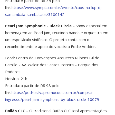
Entrada: A partir de R$ 35 pelo
link
https://www.sympla.com.br/
evento/caos-na-lup-dj-
samambaia-sambacaos/3100142
Pearl Jam Symphonic – Black Circle –
Show especial em
homenagem ao Pearl Jam, reunindo banda e orquestra em
um espetáculo sinfônico. O projeto conta com o
reconhecimento e apoio do vocalista Eddie Vedder.
Local: Centro de Convenções Arquiteto Rubens Gil de
Camillo – Av. Waldir dos Santos Pereira – Parque dos
Poderes
Horário: 21h
Entrada: a partir de R$ 98 pelo
link
https://pedrosilvapromocoes.
com.br/comprar-
ingresso/pearl-
jam-symphonic-by-black-circle-
10079
Bailão CLC –
O tradicional Bailão CLC terá apresentações