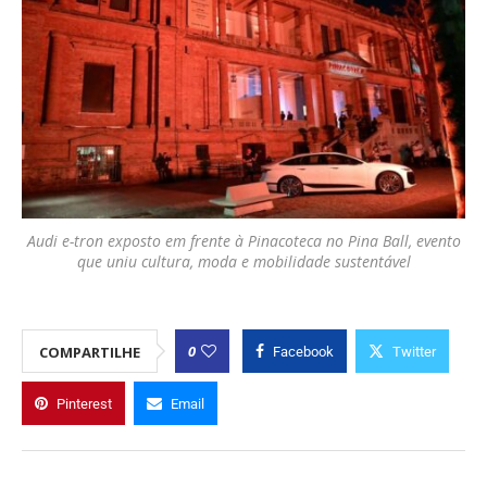
Audi e-tron exposto em frente à Pinacoteca no Pina Ball, evento
que uniu cultura, moda e mobilidade sustentável
0
COMPARTILHE
Facebook
Twitter
Pinterest
Email