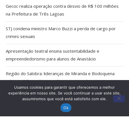
Gecoc realiza operação contra desvio de R$ 100 milhões
na Prefeitura de Três Lagoas
STJ condena ministro Marco Buzzi a perda de cargo por
crimes sexuais
Apresentação teatral ensina sustentabilidade e
empreendedorismo para alunos de Anastácio
Região do Salobra: lideranças de Miranda e Bodoquena
cobram diálogo aberto sobre proposta do ICMBio
Usamos cookies para garantir que oferecemos a melhor
experiência em nosso site. Se você continuar a usar este site,
Cientistas cassados pelo AI-5 viram pesquisadores
assumiremos que você está satisfeito com ele.
eméritos da Fiocruz
Ok