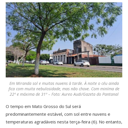
Em Miranda sol e muitas nuvens à tarde. À noite o céu ainda
fica com muita nebulosidade, mas não chove. Com miníma de
22º e máxima de 31º – Foto: Aureo Audi/Gazeta do Pantanal
O tempo em Mato Grosso do Sul será
predominantemente estável, com sol entre nuvens e
temperaturas agradáveis nesta terça-feira (6). No entanto,