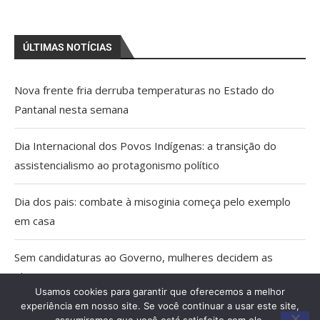
ÚLTIMAS NOTÍCIAS
Nova frente fria derruba temperaturas no Estado do
Pantanal nesta semana
Dia Internacional dos Povos Indígenas: a transição do
assistencialismo ao protagonismo político
Dia dos pais: combate à misoginia começa pelo exemplo
em casa
Sem candidaturas ao Governo, mulheres decidem as
eleições em MS
Usamos cookies para garantir que oferecemos a melhor
experiência em nosso site. Se você continuar a usar este site,
Domingo Dia dos Pais com baixa umidade do ar e