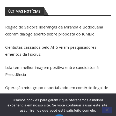
ÚLTIMAS NOTÍCIAS
Região do Salobra: lideranças de Miranda e Bodoquena
cobram diálogo aberto sobre proposta do ICMBio
Cientistas cassados pelo AI-5 viram pesquisadores
eméritos da Fiocruz
Lula tem melhor imagem positiva entre candidatos à
Presidência
Operação mira grupo especializado em comércio ilegal de
armas em MS
Usamos cookies para garantir que oferecemos a melhor
experiência em nosso site. Se você continuar a usar este site,
TCE apreende 6 veículos irregulares do transporte escolar
assumiremos que você está satisfeito com ele.
em MS