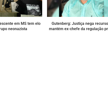
lescente em MS tem elo
Gutenberg: Justiça nega recurso
rupo neonazista
mantém ex-chefe da regulação p