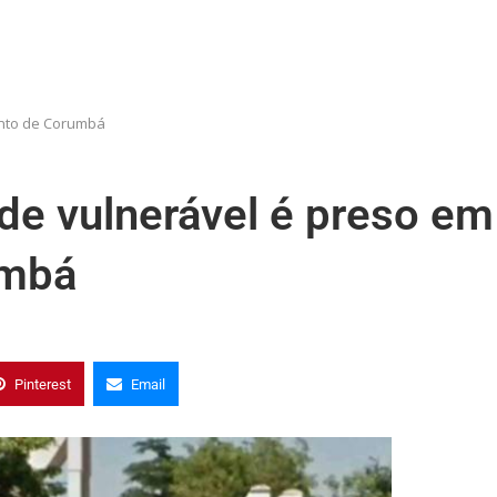
ento de Corumbá
de vulnerável é preso em
umbá
Pinterest
Email