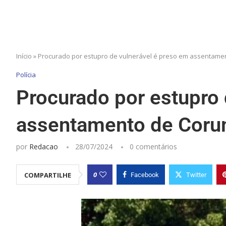
Início
»
Procurado por estupro de vulnerável é preso em assentam
Polícia
Procurado por estupro 
assentamento de Cor
por
Redacao
28/07/2024
0 comentários
0
COMPARTILHE
Facebook
Twitter