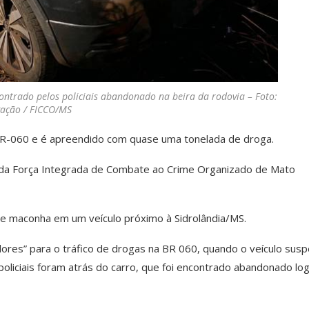
ntrado pelos policiais abandonado na beira da rodovia – Foto:
gação / FICCO/MS
R-060 e é apreendido com quase uma tonelada de droga.
ão da Força Integrada de Combate ao Crime Organizado de Mato
de maconha em um veículo próximo à Sidrolândia/MS.
dores” para o tráfico de drogas na BR 060, quando o veículo susp
 policiais foram atrás do carro, que foi encontrado abandonado lo