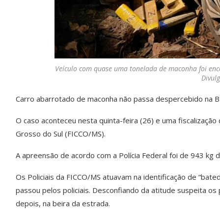
Veículo com quase uma tonelada de maconha foi enco
Divul
Carro abarrotado de maconha não passa despercebido na B
O caso aconteceu nesta quinta-feira (26) e uma fiscalizaç
Grosso do Sul (FICCO/MS).
A apreensão de acordo com a Polícia Federal foi de 943 kg 
Os Policiais da FICCO/MS atuavam na identificação de “bate
passou pelos policiais. Desconfiando da atitude suspeita os
depois, na beira da estrada.