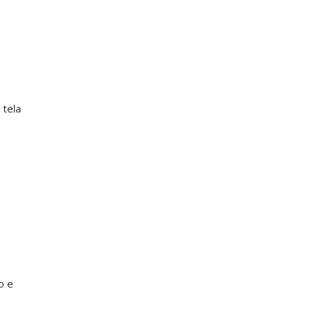
 tela
o e