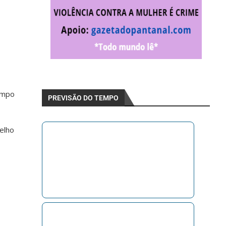
ampo
PREVISÃO DO TEMPO
elho