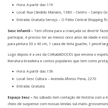
Hora: A partir das 11h
Local: Rua Cândido Mariano, 1380 – Centro – Campo G
Entrada: Gratuita Serviço – O Pátio Central Shopping f
Sesc Infantil –
Tem oficina para a criançada se divertir fa
participar, é preciso ter ao menos cinco anos de idade e es
para pintura 30 x 40 cm, 1 caixa de tinta guache, 1 pincel larg
Logo depois é a vez da CIAhabiliDOCES que encena o espetác
literatura brasileira e contos populares que tem como prota
Hora: A partir das 15h
Local: Sesc Cultura – Avenida Afonso Pena, 2270
Entrada: Gratuita
Espaço Sesc –
No sábado tem contação de história com a Kell
cheio de suspense com nossas lendas sul-mato-grossenses