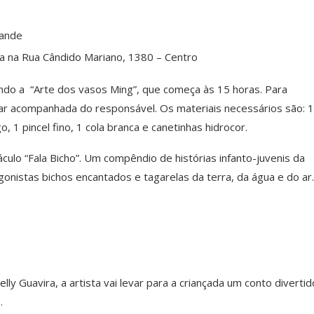
rande
ica na Rua Cândido Mariano, 1380 – Centro
zendo a “Arte dos vasos Ming”, que começa às 15 horas. Para
tar acompanhada do responsável. Os materiais necessários são: 1
o, 1 pincel fino, 1 cola branca e canetinhas hidrocor.
ulo “Fala Bicho”. Um compêndio de histórias infanto-juvenis da
gonistas bichos encantados e tagarelas da terra, da água e do ar.
y Guavira, a artista vai levar para a criançada um conto divertid
.