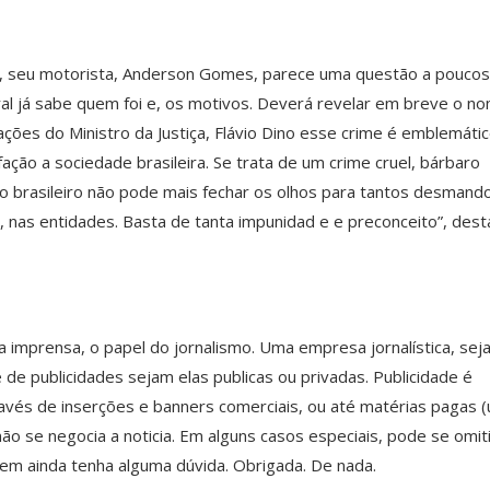
e, seu motorista, Anderson Gomes, parece uma questão a poucos
eral já sabe quem foi e, os motivos. Deverá revelar em breve o n
ões do Ministro da Justiça, Flávio Dino esse crime é emblemátic
fação a sociedade brasileira. Se trata de um crime cruel, bárbaro
ado brasileiro não pode mais fechar os olhos para tantos desmand
s, nas entidades. Basta de tanta impunidad e e preconceito”, des
imprensa, o papel do jornalismo. Uma empresa jornalística, sej
e publicidades sejam elas publicas ou privadas. Publicidade é
través de inserções e banners comerciais, ou até matérias pagas 
não se negocia a noticia. Em alguns casos especiais, pode se omiti
quem ainda tenha alguma dúvida. Obrigada. De nada.