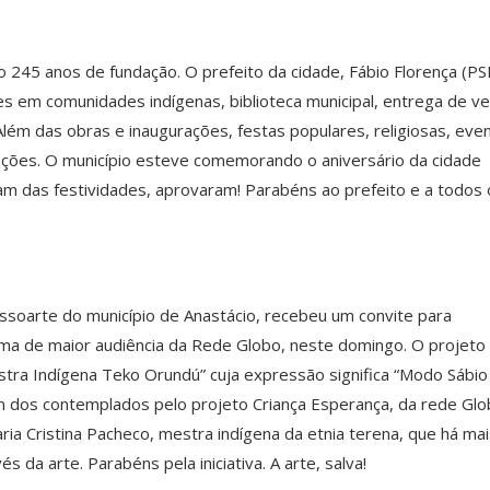
o 245 anos de fundação. O prefeito da cidade, Fábio Florença (P
s em comunidades indígenas, biblioteca municipal, entrega de ve
. Além das obras e inaugurações, festas populares, religiosas, eve
ções. O município esteve comemorando o aniversário da cidade
am das festividades, aprovaram! Parabéns ao prefeito e a todos 
essoarte do município de Anastácio, recebeu um convite para
ma de maior audiência da Rede Globo, neste domingo. O projeto
tra Indígena Teko Orundú” cuja expressão significa “Modo Sábio
 um dos contemplados pelo projeto Criança Esperança, da rede Gl
aria Cristina Pacheco, mestra indígena da etnia terena, que há ma
 da arte. Parabéns pela iniciativa. A arte, salva!