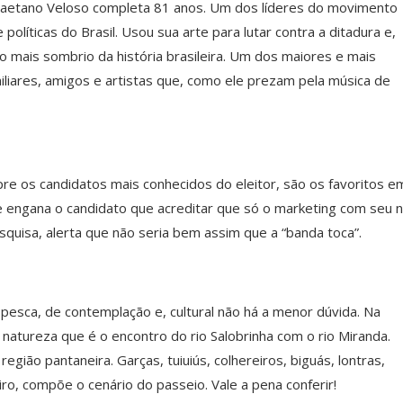
, Caetano Veloso completa 81 anos. Um dos líderes do movimento
políticas do Brasil. Usou sua arte para lutar contra a ditadura e,
o mais sombrio da história brasileira. Um dos maiores e mais
iares, amigos e artistas que, como ele prezam pela música de
re os candidatos mais conhecidos do eleitor, são os favoritos e
 se engana o candidato que acreditar que só o marketing com seu
squisa, alerta que não seria bem assim que a “banda toca”.
pesca, de contemplação e, cultural não há a menor dúvida. Na
 natureza que é o encontro do rio Salobrinha com o rio Miranda.
egião pantaneira. Garças, tuiuiús, colhereiros, biguás, lontras,
ro, compõe o cenário do passeio. Vale a pena conferir!