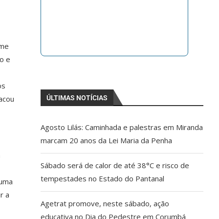
ome
o e
os
tacou
ÚLTIMAS NOTÍCIAS
Agosto Lilás: Caminhada e palestras em Miranda
marcam 20 anos da Lei Maria da Penha
a
Sábado será de calor de até 38°C e risco de
tempestades no Estado do Pantanal
(uma
r a
Agetrat promove, neste sábado, ação
educativa no Dia do Pedestre em Corumbá