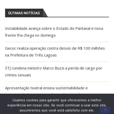
ÚLTIMAS NOTÍCIAS
Instabilidade avança sobre o Estado do Pantanal e nova
frente fria chega no domingo
Gecoc realiza operação contra desvio de R$ 100 milhões
na Prefeitura de Três Lagoas
STJ condena ministro Marco Buzzi a perda de cargo por
crimes sexuais
Apresentação teatral ensina sustentabilidade e
empreendedorismo para alunos de Anastácio
Usamos cookies para garantir que oferecemos a melhor
experiência em nosso site. Se você continuar a usar este site,
Região do Salobra: lideranças de Miranda e Bodoquena
assumiremos que você está satisfeito com ele.