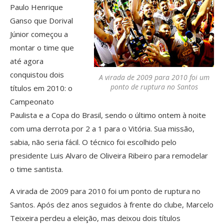
Paulo Henrique
Ganso que Dorival
Júnior começou a
montar o time que
até agora
conquistou dois
A virada de 2009 para 2010 foi um
ponto de ruptura no Santos
títulos em 2010: o
Campeonato
Paulista e a Copa do Brasil, sendo o último ontem à noite
com uma derrota por 2 a 1 para o Vitória. Sua missão,
sabia, não seria fácil. O técnico foi escolhido pelo
presidente Luis Alvaro de Oliveira Ribeiro para remodelar
o time santista.
A virada de 2009 para 2010 foi um ponto de ruptura no
Santos. Após dez anos seguidos à frente do clube, Marcelo
Teixeira perdeu a eleição, mas deixou dois títulos